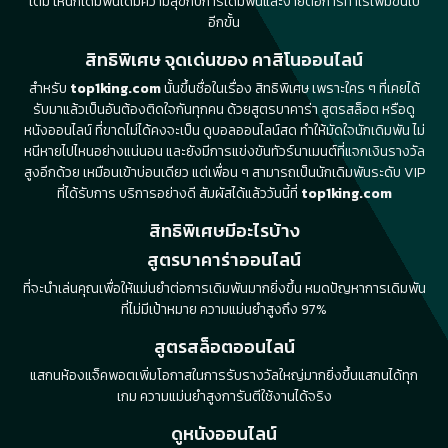
เติม ให้นักเดิมพันได้มีความสุขกับการเดิมพันและง่ายต่อการทำไรเพิ่มขึ้นไป
อีกขั้น
สิทธิพิเศษ จุดเด่นของ คาสิโนออนไลน์
สำหรับ
top1king.com
นั้นขึ้นชื่อในเรื่อง สิทธิพิเศษ เพราะใคร ๆ ที่เคยได้
รับมาแล้วเป็นอันต้องติดใจกันทุกคน ด้วยสูตรบาคาร่า สูตรสล็อต หรือดู
หนังออนไลน์ ที่ขาดไม่ได้คงจะเป็น ดูบอลออนไลน์สด ทำให้มัดใจนักเดิมพัน ไม่
หนีหายไปไหนอย่างแน่นอน และยังมีการแข่งขันทัวร์นาเมนต์ที่แจกเงินรางวัล
สูงอีกด้วย เหมือนเข้าบ่อนเดียว แต่เพื่อน ๆ สามารถเป็นนักเดิมพันระดับ VIP
ที่ได้รับการ บริการอย่างดี สัมผัสได้แล้ววันนี้ที่
top1king.com
สิทธิพิเศษมีอะไรบ้าง
สูตรบาคาร่าออนไลน์
ที่จะนำเล่นคุณเพื่อให้แม่นยำต่อการเดิมพันมากยิ่งขึ้น หมดปัญหาการเดิมพัน
ที่ไม่มีเป้าหมาย ความแม่นยำสูงถึง 97%
สูตรสล็อตออนไลน์
แสกนห้องแจ็คพอตเพิ่มโอกาสในการรับรางวัลใหญ่มากยิ่งขึ้นแสกนได้ทุก
เกม ความแม่นยำสูงการันตีใช้งานได้จริง
ดูหนังออนไลน์